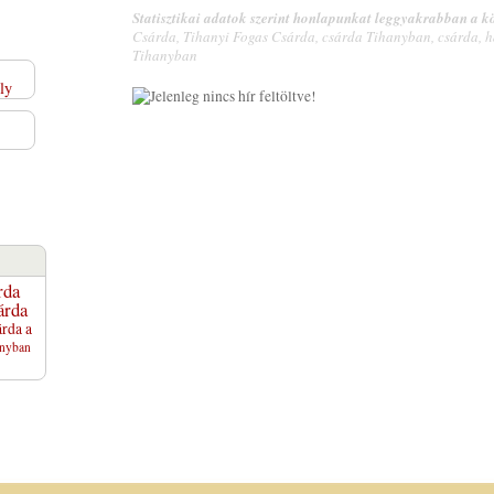
Statisztikai adatok szerint honlapunkat leggyakrabban a kö
Csárda, Tihanyi Fogas Csárda, csárda Tihanyban, csárda, h
Tihanyban
rda
árda
rda a
anyban