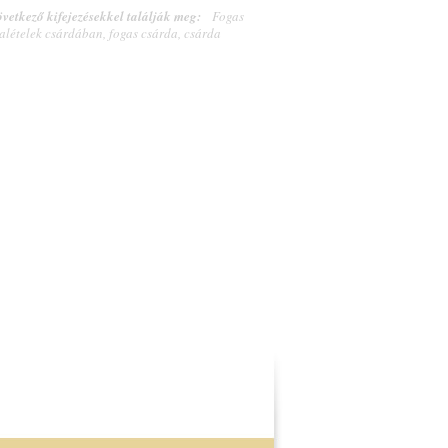
vetkező kifejezésekkel találják meg:
Fogas
alételek csárdában, fogas csárda, csárda