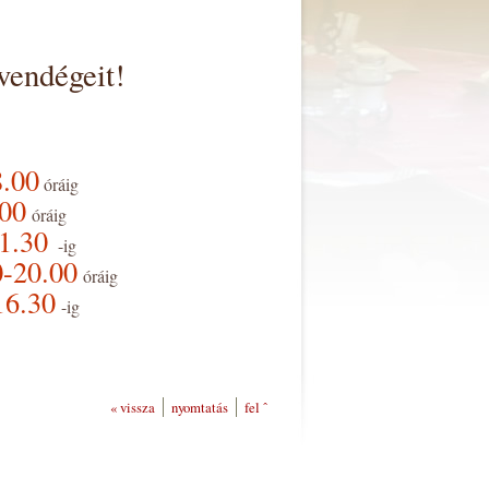
vendégeit!
8.00
óráig
.00
óráig
21.30
-ig
0-20.00
óráig
16.30
-ig
« vissza
nyomtatás
fel ˆ