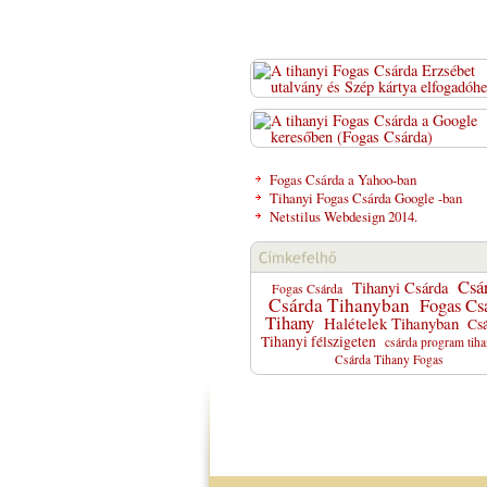
Fogas Csárda a Yahoo-ban
Tihanyi Fogas Csárda Google -ban
Netstilus Webdesign 2014.
Csá
Tihanyi Csárda
Fogas Csárda
Csárda Tihanyban
Fogas Cs
Tihany
Halételek Tihanyban
Csá
Tihanyi félszigeten
csárda program tih
Csárda Tihany Fogas