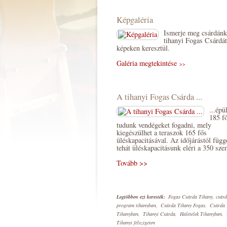
Képgaléria
Ismerje meg csárdánk
tihanyi Fogas Csárdát
képeken keresztül.
Galéria megtekintése
>>
A tihanyi Fogas Csárda ...
...épü
185 f
tudunk vendégeket fogadni, mely
kiegészülhet a teraszok 165 fős
üléskapacitásával. Az időjárástól füg
tehát üléskapacitásunk eléri a 350 sze
Tovább >>
Legtöbben ezt keresték:
Fogas Csárda Tihany, csár
program tihanyban, Csárda Tihany Fogas, Csárda
Tihanyban, Tihanyi Csárda, Halételek Tihanyban,
Tihanyi félszigeten