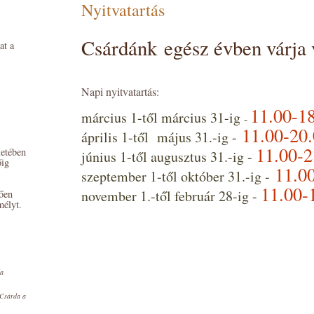
Nyitvatartás
Csárdánk egész évben várja 
at a
Napi nyitvatartás:
11.00-1
március 1-től március 31-ig
-
11.00-20
április 1-től május 31.-ig -
11.00-
letében
június 1-től augusztus 31.-ig -
őig
11.0
szeptember 1-től október 31.-ig -
11.00-
november 1.-től február 28-ig -
gően
mélyt.
da
 Csárda a